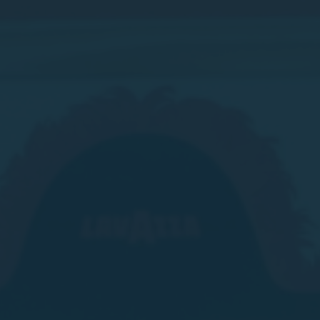
SÍGUENOS
italyscape@italyscape.com
+39 011 2293208