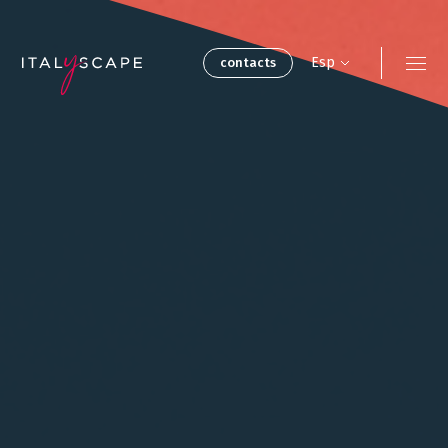
Skip
to
Contact
main
Esp
contacts
content
Experiencias de
Acerca de
viaje
Nuestros
Nuestro equipo
hogares
Reuniones y
Sostenibilidad
eventos
Carreras
Blog
profesionales