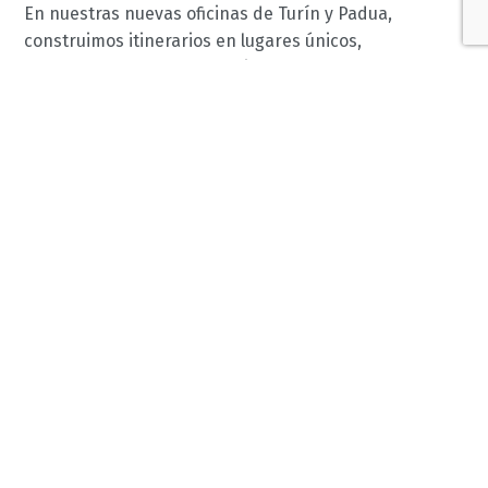
En nuestras nuevas oficinas de Turín y Padua,
construimos itinerarios en lugares únicos,
contratamos a gente especial y sorprendemos a
nuestros huéspedes. Si está interesado en unirse a
nuestro equipo, póngase en contacto con nosotros
aquí.
Spontaneous
Nombre
application
Apellidos