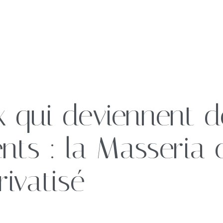
Nos Demeures
es de voyage
x qui deviennent d
et événements
Durabilité
nts : la Masseria
rivatisé