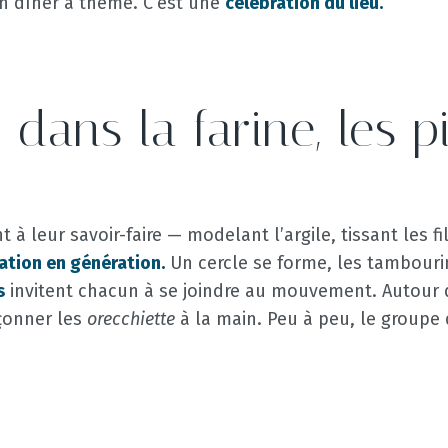
un dîner à thème. C’est une
célébration du lieu.
 dans la farine, les 
 à leur savoir-faire — modelant l’argile, tissant les f
ation en génération.
Un cercle se forme, les tambouri
s
invitent chacun à se joindre au mouvement. Autour d
çonner les
orecchiette
à la main. Peu à peu, le groupe