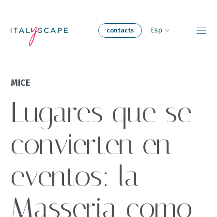
Skip
to
Contact
main
Esp
contacts
content
Experiencias de
MICE
Acerca de
viaje
Lugares que se
Nuestros
Nuestro equipo
hogares
convierten en
Reuniones y
Sostenibilidad
eventos: la
eventos
Masseria como
Carreras
Blog
profesionales