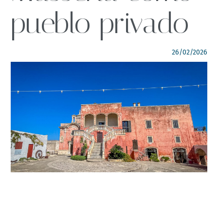
pueblo privado
SÍGUENOS
italyscape@italyscape.com
26/02/2026
+39 011 2293208