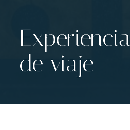
Experiencia
de viaje