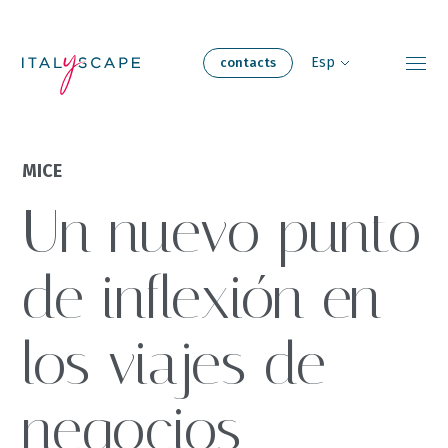
Skip
to
Contact
main
Esp
contacts
content
Experiencias de
MICE
Acerca de
viaje
Un nuevo punto
Nuestros
Nuestro equipo
hogares
de inflexión en
Reuniones y
Sostenibilidad
los viajes de
eventos
negocios
Carreras
Blog
profesionales